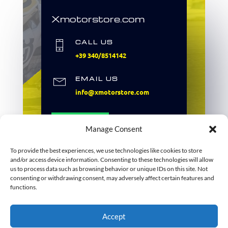
Xmotorstore.com
CALL US
+39 340/8514142
EMAIL US
info@xmotorstore.com
Scrivici
Manage Consent
To provide the best experiences, we use technologies like cookies to store
and/or access device information. Consenting to these technologies will allow
us to process data such as browsing behavior or unique IDs on this site. Not
consenting or withdrawing consent, may adversely affect certain features and
functions.
Accept